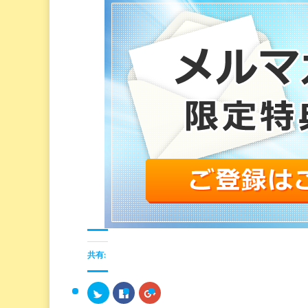
共有:
ク
F
ク
リ
a
リ
ッ
c
ッ