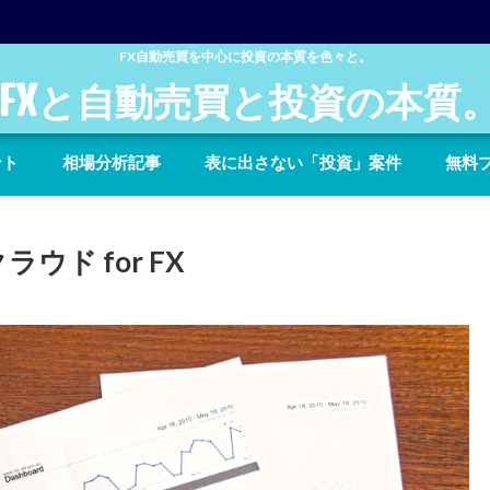
FX自動売買を中心に投資の本質を色々と。
FXと自動売買と投資の本質
ント
相場分析記事
表に出さない「投資」案件
無料
ウド for FX