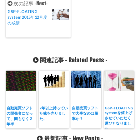
Next
次の記事 -
-
GSP-FLOATING
system 2015年12月度
の成績
Related Posts
関連記事 -
-
自動売買ソフト
7年以上持ってい
自動売買ソフト
GSP-FLOATING
systemを値上げ
の開発者になっ
た株を売りまし
で大事なのは勝
させていただく
て、間もなく２
た。
率か？
運びとなりまし
年半
た。
New Posts
最新記事 -
-