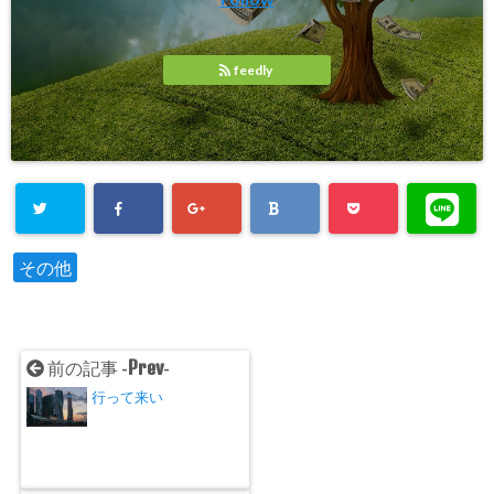
r
る
+
で
に
で
共
は
共
有
ク
有
(
リ
(
新
ッ
新
feedly
し
ク
し
い
し
い
ウ
て
ウ
ィ
く
ィ
ン
だ
ン
ド
さ
ド
ウ
い
ウ
で
(
で
開
新
開
き
し
き
ま
い
ま
す
ウ
す
)
ィ
)
ン
その他
ド
ウ
で
開
き
ま
す
)
Prev
前の記事 -
-
行って来い