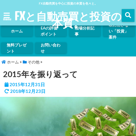
FX自動売買を中心に投資の本質を色々と。
FXと自動売買と投資の
本質。
menu
表に出さな
EAの評価
相場分析記
ホーム
い「投資」
ポイント
事
案件
無料プレゼ
お問い合わ
ント
せ
ホーム
>
その他
>
2015年を振り返って
2015年12月31日
2018年12月23日