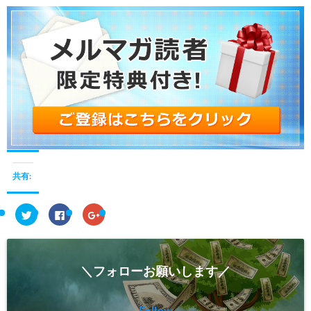
共有:
ク
F
ク
リ
a
リ
ッ
c
ッ
ク
e
ク
し
b
し
て
o
て
T
o
G
＼フォローお願いします／
w
k
o
i
で
o
t
共
g
t
有
l
e
す
e
Follow