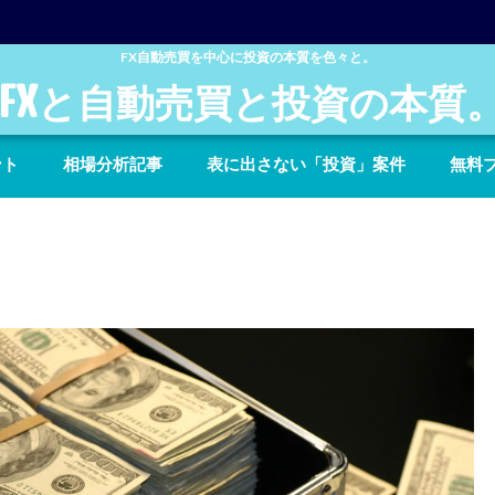
FX自動売買を中心に投資の本質を色々と。
FXと自動売買と投資の本質
ント
相場分析記事
表に出さない「投資」案件
無料