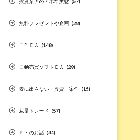
投資業界のアホな実態
(57)
無料プレゼントや企画
(28)
自作ＥＡ
(148)
自動売買ソフトＥＡ
(28)
表に出さない「投資」案件
(15)
裁量トレード
(57)
ＦＸのお話
(44)