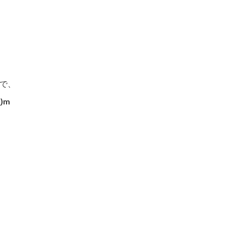
で、
)m