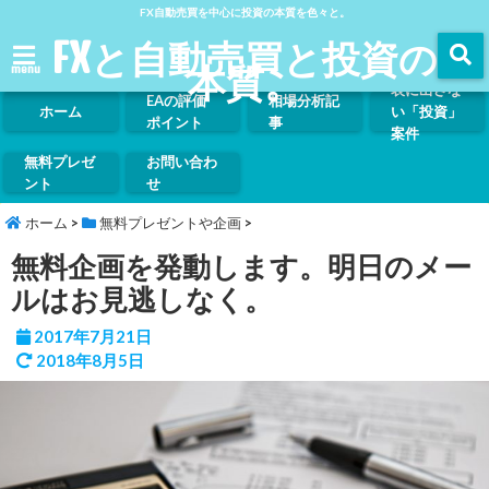
FX自動売買を中心に投資の本質を色々と。
FXと自動売買と投資の
本質。
menu
表に出さな
EAの評価
相場分析記
ホーム
い「投資」
ポイント
事
案件
無料プレゼ
お問い合わ
ント
せ
ホーム
>
無料プレゼントや企画
>
無料企画を発動します。明日のメー
ルはお見逃しなく。
2017年7月21日
2018年8月5日