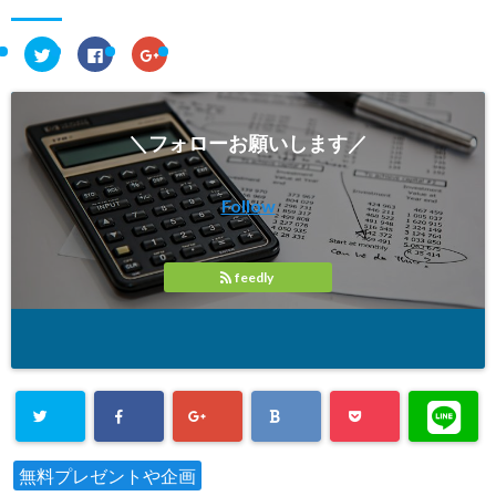
ク
F
ク
リ
a
リ
ッ
c
ッ
ク
e
ク
し
b
し
て
o
て
T
o
G
＼フォローお願いします／
w
k
o
i
で
o
t
共
g
t
有
l
e
す
e
Follow
r
る
+
で
に
で
共
は
共
有
ク
有
(
リ
(
新
ッ
新
feedly
し
ク
し
い
し
い
ウ
て
ウ
ィ
く
ィ
ン
だ
ン
ド
さ
ド
ウ
い
ウ
で
(
で
開
新
開
き
し
き
ま
い
ま
す
ウ
す
)
ィ
)
ン
無料プレゼントや企画
ド
ウ