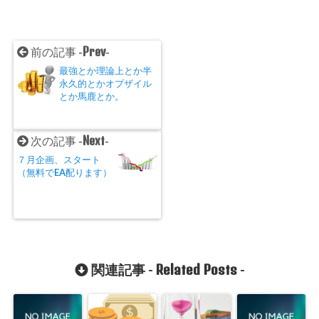
で
開
き
ま
す
)
Prev
前の記事 -
-
最強とか理論上とか半
永久的とかオプザイル
とか馬鹿とか。
Next
次の記事 -
-
７月企画、スタート
（無料でEA配ります）
Related Posts
関連記事 -
-