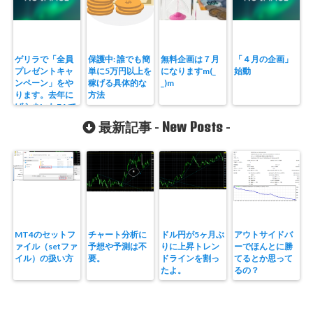
ゲリラで「全員
保護中: 誰でも簡
無料企画は７月
「４月の企画」
プレゼントキャ
単に5万円以上を
になりますm(_
始動
ンペーン」をや
稼げる具体的な
_)m
ります。去年に
方法
ばらまいたEAで
すが。
New Posts
最新記事 -
-
MT4のセットフ
チャート分析に
ドル円が5ヶ月ぶ
アウトサイドバ
ァイル（setファ
予想や予測は不
りに上昇トレン
ーでほんとに勝
イル）の扱い方
要。
ドラインを割っ
てるとか思って
たよ。
るの？