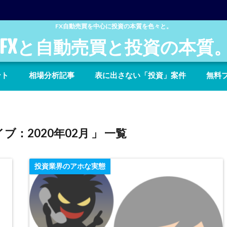
FX自動売買を中心に投資の本質を色々と。
FXと自動売買と投資の本質
ント
相場分析記事
表に出さない「投資」案件
無料
ブ：2020年02月 」 一覧
投資業界のアホな実態