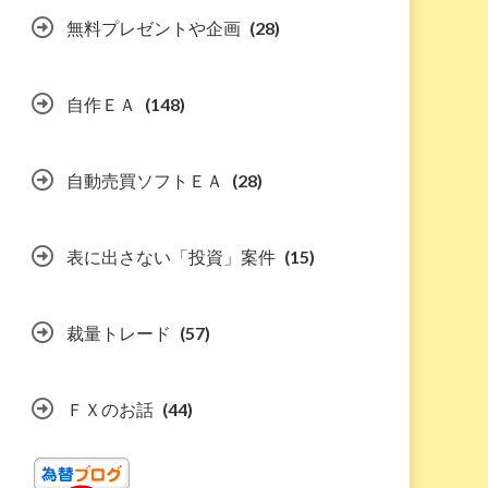
無料プレゼントや企画
(28)
自作ＥＡ
(148)
自動売買ソフトＥＡ
(28)
表に出さない「投資」案件
(15)
裁量トレード
(57)
ＦＸのお話
(44)