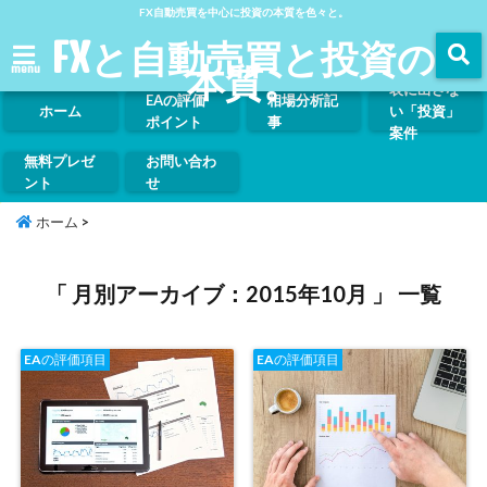
FX自動売買を中心に投資の本質を色々と。
FXと自動売買と投資の
本質。
menu
表に出さな
EAの評価
相場分析記
ホーム
い「投資」
ポイント
事
案件
無料プレゼ
お問い合わ
ント
せ
ホーム
>
「 月別アーカイブ：2015年10月 」 一覧
EAの評価項目
EAの評価項目