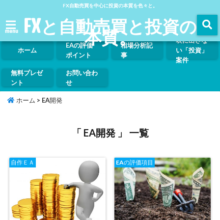
FX自動売買を中心に投資の本質を色々と。
FXと自動売買と投資の
本質。
menu
表に出さな
EAの評価
相場分析記
ホーム
い「投資」
ポイント
事
案件
無料プレゼ
お問い合わ
ント
せ
ホーム
>
EA開発
「 EA開発 」 一覧
自作ＥＡ
EAの評価項目