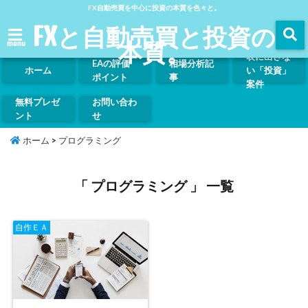
FX自動売買を中心に投資の本質を色々と。
FXと自動売買と投資の
本質。
menu
表に出さな
EAの評価
相場分析記
ホーム
い「投資」
ポイント
事
案件
無料プレゼ
お問い合わ
ント
せ
ホーム
>
プログラミング
「 プログラミング 」 一覧
自作ＥＡ