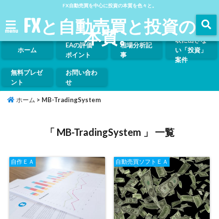
FX自動売買を中心に投資の本質を色々と。
FXと自動売買と投資の
本質。
menu
表に出さな
EAの評価
相場分析記
ホーム
い「投資」
ポイント
事
案件
無料プレゼ
お問い合わ
ント
せ
ホーム
>
MB-TradingSystem
「 MB-TradingSystem 」 一覧
自作ＥＡ
自動売買ソフトＥＡ