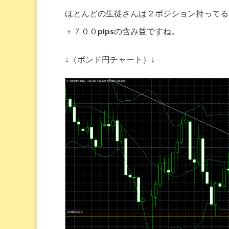
ほとんどの生徒さんは２ポジション持ってる
＋７００pipsの含み益ですね。
↓（ポンド円チャート）↓