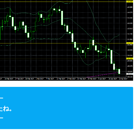
━
たね。
━