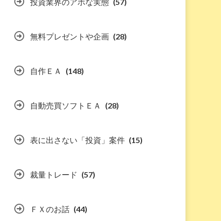
投資業界のアホな実態
(57)
無料プレゼントや企画
(28)
自作ＥＡ
(148)
自動売買ソフトＥＡ
(28)
表に出さない「投資」案件
(15)
裁量トレード
(57)
ＦＸのお話
(44)