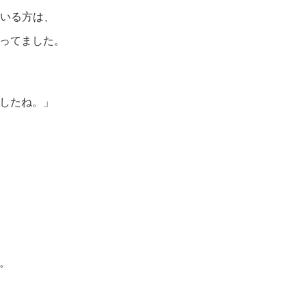
いる方は、
言ってました。
したね。」
た。