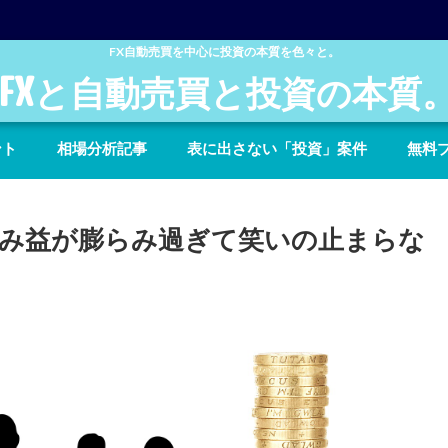
FX自動売買を中心に投資の本質を色々と。
FXと自動売買と投資の本質
ント
相場分析記事
表に出さない「投資」案件
無料
み益が膨らみ過ぎて笑いの止まらな