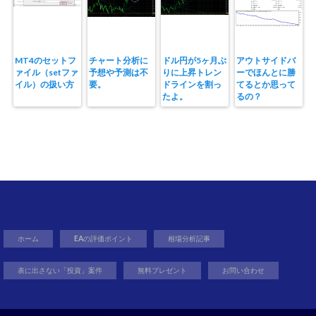
MT4のセットフ
チャート分析に
ドル円が5ヶ月ぶ
アウトサイドバ
ァイル（setファ
予想や予測は不
りに上昇トレン
ーでほんとに勝
イル）の扱い方
要。
ドラインを割っ
てるとか思って
たよ。
るの？
ホーム
EAの評価ポイント
相場分析記事
表に出さない「投資」案件
無料プレゼント
お問い合わせ