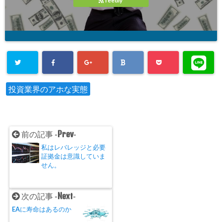
feedly
し
ク
し
い
し
い
ウ
て
ウ
ィ
く
ィ
ン
だ
ン
ド
さ
ド
ウ
い
ウ
で
(
で
開
新
開
き
し
き
ま
い
ま
す
ウ
す
)
ィ
)
ン
投資業界のアホな実態
ド
ウ
で
開
き
ま
す
)
Prev
前の記事 -
-
私はレバレッジと必要
証拠金は意識していま
せん。
Next
次の記事 -
-
EAに寿命はあるのか