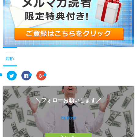
共有:
ク
F
ク
リ
a
リ
ッ
c
ッ
ク
e
ク
し
b
し
て
o
て
T
o
G
＼フォローお願いします／
w
k
o
i
で
o
t
共
g
t
有
l
e
す
e
Follow
r
る
+
で
に
で
共
は
共
有
ク
有
(
リ
(
新
ッ
新