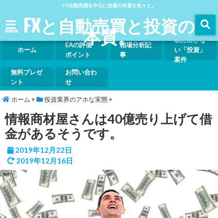
FX自動売買を中心に投資の本質を色々と。
FXと自動売買と投資の
本質。
menu
表に出さな
EAの評価
相場分析記
ホーム
い「投資」
ポイント
事
案件
無料プレゼ
お問い合わ
ント
せ
ホーム
>
投資業界のアホな実態
>
情報商材屋さんは40億売り上げて借
金があるそうです。
2019年12月22日
2019年12月16日