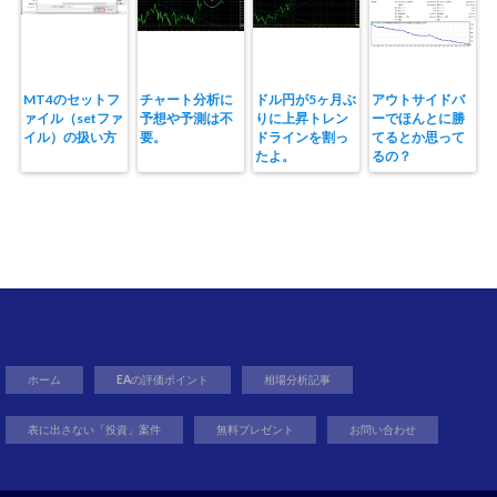
MT4のセットフ
チャート分析に
ドル円が5ヶ月ぶ
アウトサイドバ
ァイル（setファ
予想や予測は不
りに上昇トレン
ーでほんとに勝
イル）の扱い方
要。
ドラインを割っ
てるとか思って
たよ。
るの？
ホーム
EAの評価ポイント
相場分析記事
表に出さない「投資」案件
無料プレゼント
お問い合わせ