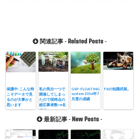
Related Posts
関連記事 -
-
保護中: こんな時
私の気分一つで
GSP-FLOATING
FXの知識武装。
system 2016年7
こそデータで見
開催してしまっ
月度の成績
るのが大事かと
たので現時点の
思います
総応募者数=●名
です
New Posts
最新記事 -
-