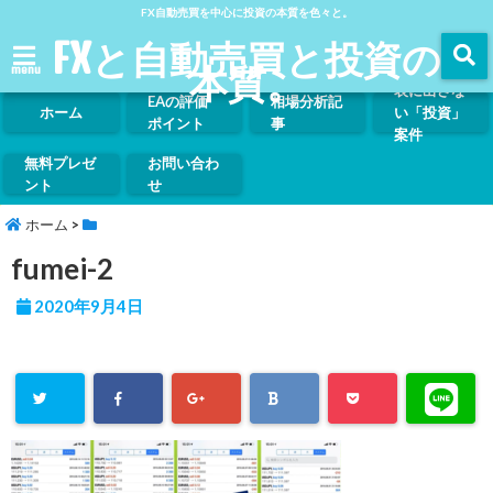
FX自動売買を中心に投資の本質を色々と。
FXと自動売買と投資の
本質。
menu
表に出さな
EAの評価
相場分析記
ホーム
い「投資」
ポイント
事
案件
無料プレゼ
お問い合わ
ント
せ
ホーム
>
fumei-2
2020年9月4日