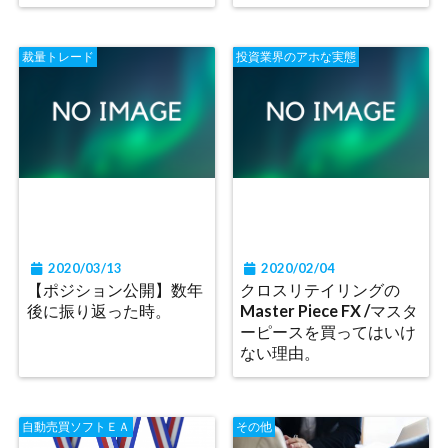
裁量トレード
投資業界のアホな実態
2020/03/13
2020/02/04
【ポジション公開】数年
クロスリテイリングの
後に振り返った時。
Master Piece FX /マスタ
ーピースを買ってはいけ
ない理由。
自動売買ソフトＥＡ
その他