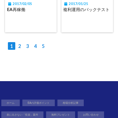
2017/02/05
2017/01/25
EA再稼働
複利運用のバックテスト
1
2
3
4
5
ホーム
EAの評価ポイント
相場分析記事
表に出さない「投資」案件
無料プレゼント
お問い合わせ