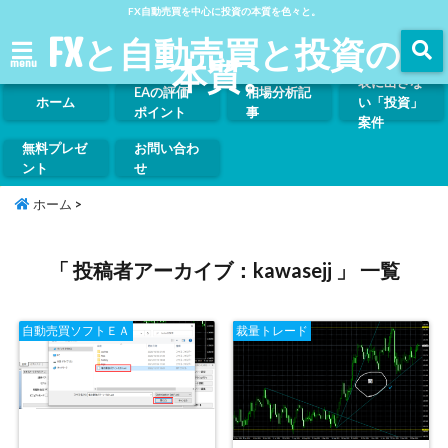
FX自動売買を中心に投資の本質を色々と。
FXと自動売買と投資の
本質。
menu
表に出さな
EAの評価
相場分析記
ホーム
い「投資」
ポイント
事
案件
無料プレゼ
お問い合わ
ント
せ
ホーム
>
「 投稿者アーカイブ：kawasejj 」 一覧
自動売買ソフトＥＡ
裁量トレード