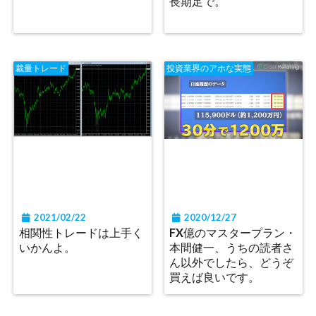
長期足で。
裁量トレード
投資業界のアホな実態
2021/02/22
2020/12/27
相関性トレードは上手く
FX億のマスタープラン・
いかんよ。
本間健一、うちの読者さ
ん以外でしたら、どうぞ
買えば良いです。