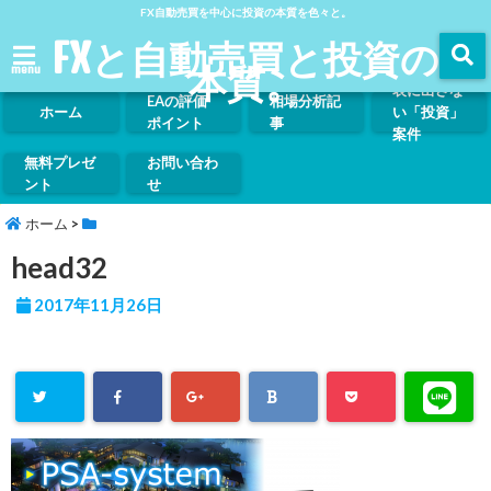
FX自動売買を中心に投資の本質を色々と。
FXと自動売買と投資の
本質。
menu
表に出さな
EAの評価
相場分析記
ホーム
い「投資」
ポイント
事
案件
無料プレゼ
お問い合わ
ント
せ
ホーム
>
head32
2017年11月26日