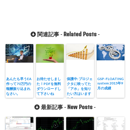
Related Posts
関連記事 -
-
あんたも早うEA
お待たせしまし
保護中: プロジェ
GSP-FLOATING
system 2015年9
作って70万円の
た！PDFを無料
クタに映ってた
月の成績
報酬振り込まれ
ダウンロードし
「アホ」を知り
なさい。
て下さいね
たい方はいます
か？
New Posts
最新記事 -
-