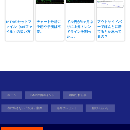
MT4のセットフ
チャート分析に
ドル円が5ヶ月ぶ
アウトサイドバ
ァイル（setファ
予想や予測は不
りに上昇トレン
ーでほんとに勝
イル）の扱い方
要。
ドラインを割っ
てるとか思って
たよ。
るの？
ホーム
EAの評価ポイント
相場分析記事
表に出さない「投資」案件
無料プレゼント
お問い合わせ