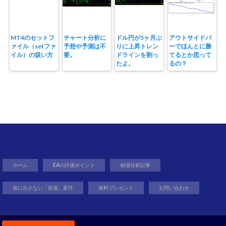
MT4のセットフ
チャート分析に
ドル円が5ヶ月ぶ
アウトサイドバ
ァイル（setファ
予想や予測は不
りに上昇トレン
ーでほんとに勝
イル）の扱い方
要。
ドラインを割っ
てるとか思って
たよ。
るの？
ホーム
EAの評価ポイント
相場分析記事
表に出さない「投資」案件
無料プレゼント
お問い合わせ