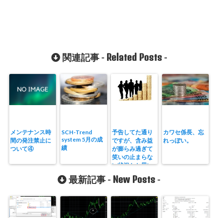
Related Posts
関連記事 -
-
メンテナンス時
SCH-Trend
予告してた通り
カワセ係長、忘
system 5月の成
間の発注禁止に
ですが、含み益
れっぽい。
績
ついて④
が膨らみ過ぎて
笑いの止まらな
い状況かと思い
ます
New Posts
最新記事 -
-