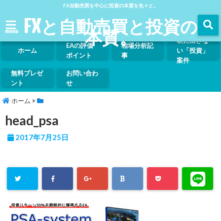
FX自動売買を中心に投資の本質を色々と。
FXと自動売買と投資の
本質。
menu
表に出さな
EAの評価
相場分析記
ホーム
い「投資」
ポイント
事
案件
無料プレゼ
お問い合わ
ント
せ
ホーム
>
head_psa
2017年7月25日