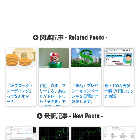
Related Posts
関連記事 -
-
「Wブロックト
呑む、流す、マ
「粗品」プレゼ
続・100万円が
レーディング」
リーする。あな
ントキャンペー
一瞬で0円になっ
ってなんすか
たがトレードし
ンを２日間だけ
たお話
ー？
た「その裏」で
延長します。
FX業者は何をし
ているのか？
New Posts
最新記事 -
-