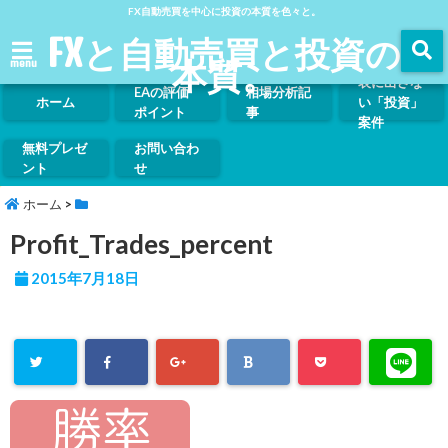
FX自動売買を中心に投資の本質を色々と。
FXと自動売買と投資の
本質。
menu
表に出さな
EAの評価
相場分析記
ホーム
い「投資」
ポイント
事
案件
無料プレゼ
お問い合わ
ント
せ
ホーム
>
Profit_Trades_percent
2015年7月18日