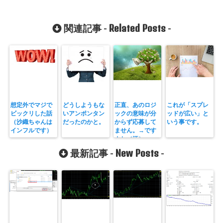
Related Posts
関連記事 -
-
想定外でマジで
どうしようもな
正直、あのロジ
これが「スプレ
ビックリした話
いアンポンタン
ックの意味が分
ッドが広い」と
（沙織ちゃんは
だったのかと。
からず応募して
いう事です。
インフルです）
ません。→です
よね（汗）
New Posts
最新記事 -
-