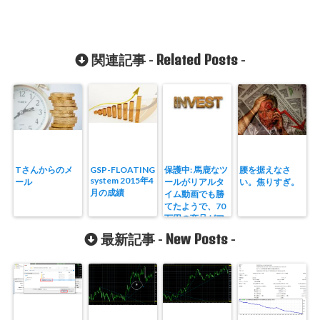
Related Posts
関連記事 -
-
Tさんからのメ
GSP-FLOATING
保護中: 馬鹿なツ
腰を据えなさ
system 2015年4
ール
ールがリアルタ
い。焦りすぎ。
月の成績
イム動画でも勝
てたようで、70
万円の商品がア
ホほど売れたそ
New Posts
最新記事 -
-
うです。