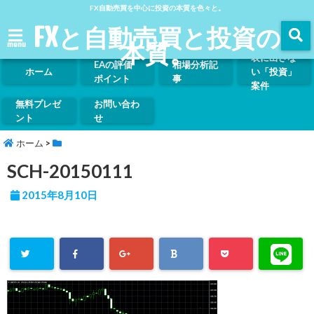
FX自動売買を中心に投資の本質を色々と。
FXと自動売買と投資の
本質。
menu
表に出さな
EAの評価
相場分析記
ホーム
い「投資」
ポイント
事
案件
無料プレゼ
お問い合わ
ント
せ
ホーム
>
SCH-20150111
2015年8月10日